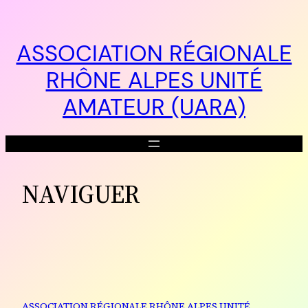
Aller
au
contenu
ASSOCIATION RÉGIONALE
RHÔNE ALPES UNITÉ
AMATEUR (UARA)
NAVIGUER
ASSOCIATION RÉGIONALE RHÔNE ALPES UNITÉ