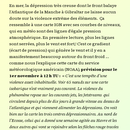
En mer, la dépression très creuse dont le front balaye
l’Atlantique de la Manche à Gibraltar ne laisse aucun
doute sur la violence extrême des éléments. Ça
ressemble à une carte IGN avec ses courbes de niveaux,
qui en météo sont des lignes d’égale pression
atmosphérique. En première lecture, plus les lignes
sont serrées, plus le vent est fort,! C’est ce gradient
(écart de pression) qui génère le vent et il y en a
manifestement beaucoup autour du front froid …
comme nous l’explique cette carte du service
météorologique américain (NOAA),
prévision pour le
1er novembre à 12 h TU :
«
C’est une tempête d’une
violence assez inhabituelle. Voir 65 nœuds sur une carte
isobarique n’est vraiment pas courant. La violence du
phénomène repose sur les courants jets, les Jetstreams qui
circulent depuis plus de dix jours à grande vitesse au dessus de
l’atlantique et qui viennent alimenter les dépressions. On voit
bien sur la carte les trois centres dépressionnaires. Au nord de
l’Ecosse, celui qui a donné une semaine agitée au Havre et les
deux autres qui vont se rejoindre selon les flèches rouge tracées